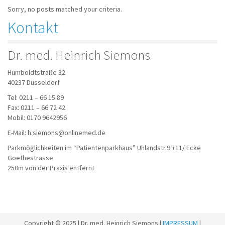
Sorry, no posts matched your criteria.
Kontakt
Dr. med. Heinrich Siemons
Humboldtstraße 32
40237 Düsseldorf
Tel: 0211 – 66 15 89
Fax: 0211 – 66 72 42
Mobil: 0170 9642956
E-Mail: h.siemons@onlinemed.de
Parkmöglichkeiten im “Patientenparkhaus” Uhlandstr.9 +11/ Ecke
Goethestrasse
250m von der Praxis entfernt
Copyright © 2025 | Dr. med. Heinrich Siemons |
IMPRESSUM
|