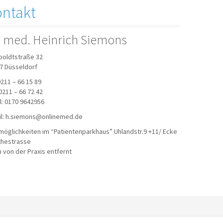
ntakt
. med. Heinrich Siemons
oldtstraße 32
7 Düsseldorf
0211 – 66 15 89
0211 – 66 72 42
l: 0170 9642956
il: h.siemons@onlinemed.de
möglichkeiten im “Patientenparkhaus” Uhlandstr.9 +11/ Ecke
hestrasse
 von der Praxis entfernt