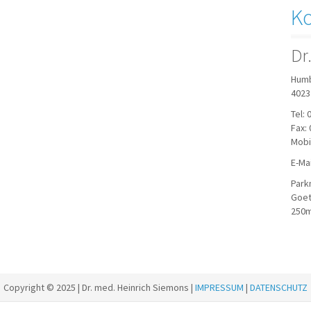
Ko
Dr
Humb
4023
Tel: 
Fax: 
Mobi
E-Ma
Park
Goet
250m
Copyright © 2025 | Dr. med. Heinrich Siemons |
IMPRESSUM
|
DATENSCHUTZ